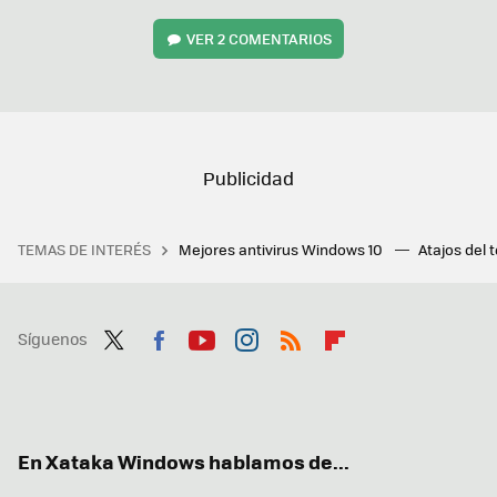
VER
2 COMENTARIOS
TEMAS DE INTERÉS
Mejores antivirus Windows 10
Atajos del 
Síguenos
Twit
Fac
You
Inst
RSS
Flip
ter
ebo
tub
agr
boa
ok
e
am
rd
En Xataka Windows hablamos de...