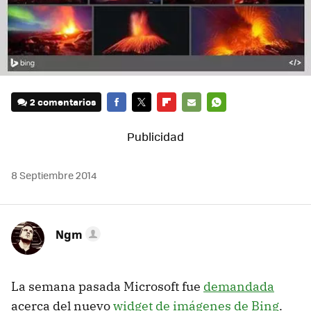
2 comentarios
FACEBOOK
TWITTER
FLIPBOARD
E-
WHATSAPP
MAIL
8 Septiembre 2014
Ngm
La semana pasada Microsoft fue
demandada
acerca del nuevo
widget de imágenes de Bing
.