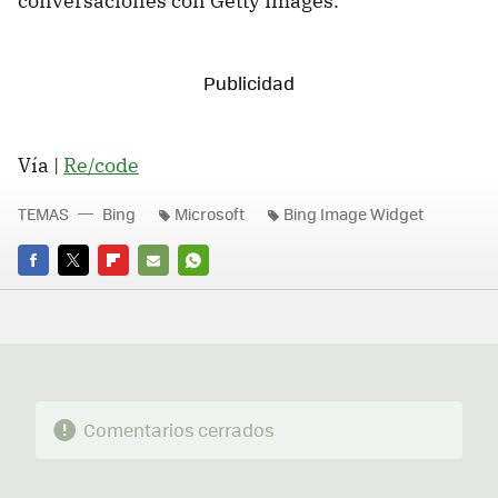
conversaciones con Getty Images.
Vía |
Re/code
TEMAS
Bing
Microsoft
Bing Image Widget
FACEBOOK
TWITTER
FLIPBOARD
E-
WHATSAPP
MAIL
Comentarios cerrados