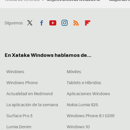
Síguenos
Twit
Fac
You
Inst
RSS
Flip
ter
ebo
tub
agr
boa
ok
e
am
rd
En Xataka Windows hablamos de...
Windows
Móviles
Windows Phone
Tablets e Híbridos
Actualidad en Redmond
Aplicaciones Windows
La aplicación de la semana
Nokia Lumia 925
Surface Pro 3
Windows Phone 8.1 GDR1
Lumia Denim
Windows 10