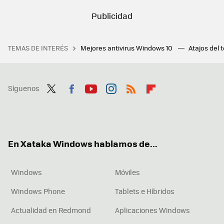
TEMAS DE INTERÉS
Mejores antivirus Windows 10
Atajos del 
Síguenos
Twit
Fac
You
Inst
RSS
Flip
ter
ebo
tub
agr
boa
ok
e
am
rd
En Xataka Windows hablamos de...
Windows
Móviles
Windows Phone
Tablets e Híbridos
Actualidad en Redmond
Aplicaciones Windows