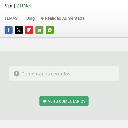
Vía |
ZDNet
TEMAS
Bing
Realidad Aumentada
FACEBOOK
TWITTER
FLIPBOARD
E-
WHATSAPP
MAIL
Comentarios cerrados
VER
3 COMENTARIOS