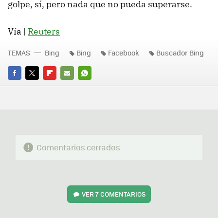
golpe, sí, pero nada que no pueda superarse.
Vía |
Reuters
TEMAS
Bing
Bing
Facebook
Buscador Bing
FACEBOOK
TWITTER
FLIPBOARD
E-
WHATSAPP
MAIL
Comentarios cerrados
VER
7 COMENTARIOS