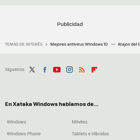
TEMAS DE INTERÉS
Mejores antivirus Windows 10
Atajos del 
Síguenos
Twit
Fac
You
Inst
RSS
Flip
ter
ebo
tub
agr
boa
ok
e
am
rd
En Xataka Windows hablamos de...
Windows
Móviles
Windows Phone
Tablets e Híbridos