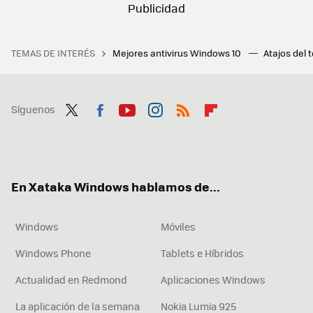
TEMAS DE INTERÉS
Mejores antivirus Windows 10
Atajos del 
Síguenos
Twit
Fac
You
Inst
RSS
Flip
ter
ebo
tub
agr
boa
ok
e
am
rd
En Xataka Windows hablamos de...
Windows
Móviles
Windows Phone
Tablets e Híbridos
Actualidad en Redmond
Aplicaciones Windows
La aplicación de la semana
Nokia Lumia 925