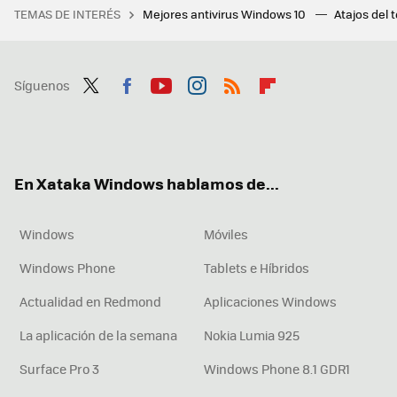
TEMAS DE INTERÉS
Mejores antivirus Windows 10
Atajos del 
Síguenos
Twit
Fac
You
Inst
RSS
Flip
ter
ebo
tub
agr
boa
ok
e
am
rd
En Xataka Windows hablamos de...
Windows
Móviles
Windows Phone
Tablets e Híbridos
Actualidad en Redmond
Aplicaciones Windows
La aplicación de la semana
Nokia Lumia 925
Surface Pro 3
Windows Phone 8.1 GDR1