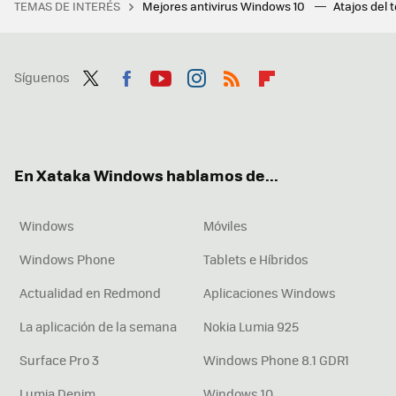
TEMAS DE INTERÉS
Mejores antivirus Windows 10
Atajos del 
Síguenos
Twit
Fac
You
Inst
RSS
Flip
ter
ebo
tub
agr
boa
ok
e
am
rd
En Xataka Windows hablamos de...
Windows
Móviles
Windows Phone
Tablets e Híbridos
Actualidad en Redmond
Aplicaciones Windows
La aplicación de la semana
Nokia Lumia 925
Surface Pro 3
Windows Phone 8.1 GDR1
Lumia Denim
Windows 10