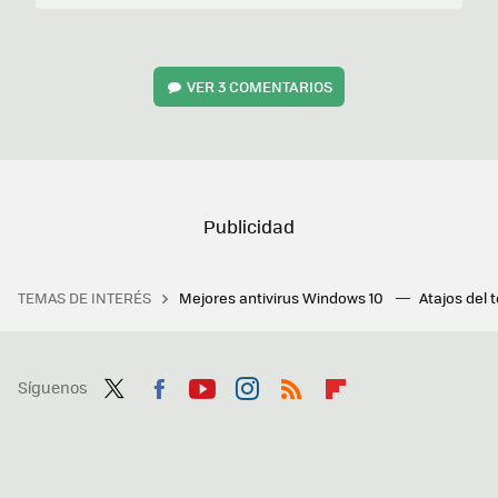
VER
3 COMENTARIOS
TEMAS DE INTERÉS
Mejores antivirus Windows 10
Atajos del 
Síguenos
Twit
Fac
You
Inst
RSS
Flip
ter
ebo
tub
agr
boa
ok
e
am
rd