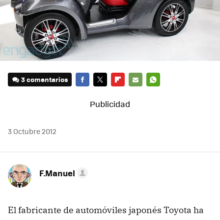
3 comentarios
FACEBOOK
TWITTER
FLIPBOARD
E-
WHATSAPP
MAIL
3 Octubre 2012
F.Manuel
El fabricante de automóviles japonés Toyota ha