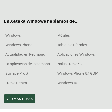
Twit
Fac
You
Inst
RSS
Flip
ter
ebo
tub
agr
boa
ok
e
am
rd
En Xataka Windows hablamos de...
Windows
Móviles
Windows Phone
Tablets e Híbridos
Actualidad en Redmond
Aplicaciones Windows
La aplicación de la semana
Nokia Lumia 925
Surface Pro 3
Windows Phone 8.1 GDR1
Lumia Denim
Windows 10
VER MÁS TEMAS