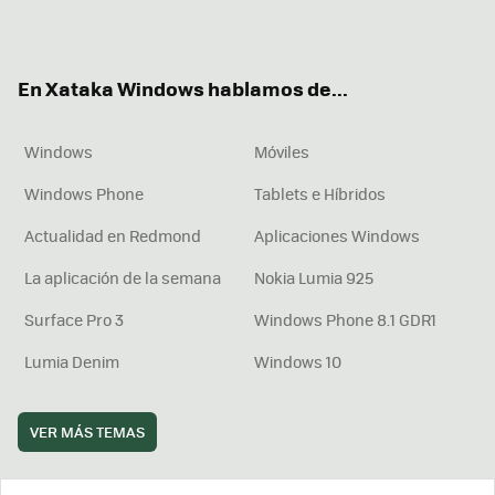
ter
ebo
tub
agr
boa
ok
e
am
rd
En Xataka Windows hablamos de...
Windows
Móviles
Windows Phone
Tablets e Híbridos
Actualidad en Redmond
Aplicaciones Windows
La aplicación de la semana
Nokia Lumia 925
Surface Pro 3
Windows Phone 8.1 GDR1
Lumia Denim
Windows 10
VER MÁS TEMAS