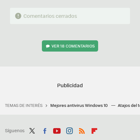
Comentarios cerrados
VER
18 COMENTARIOS
TEMAS DE INTERÉS
Mejores antivirus Windows 10
Atajos del 
Síguenos
Twit
Fac
You
Inst
RSS
Flip