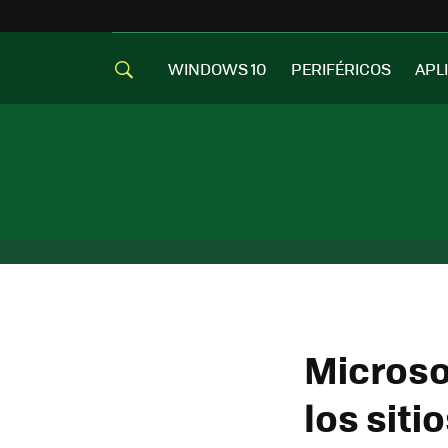
WINDOWS 10
PERIFÉRICOS
APL
Microso
los siti