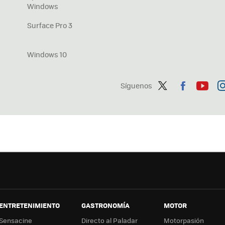
Windows
Surface Pro 3
Windows 10
Síguenos
Twit
Fac
You
In
ter
ebo
tub
ag
ok
e
a
ENTRETENIMIENTO
GASTRONOMÍA
MOTOR
Sensacine
Directo al Paladar
Motorpasión