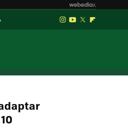
A
Instagram
Youtube
Twitter
Flipboard
 adaptar
 10