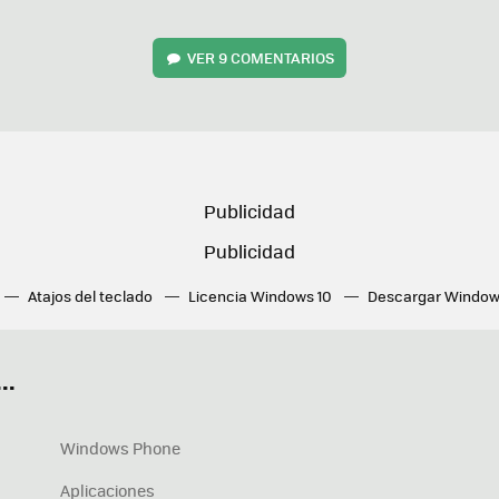
VER
9 COMENTARIOS
Atajos del teclado
Licencia Windows 10
Descargar Window
ué tarjeta gráfica tengo
Fórmulas Excel
DirectX
Fondos W
OneDrive
Nuevos Surface
..
Windows Phone
Aplicaciones