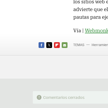
los sitios web
advierte que el
pautas para ej
Vía |
Webmonk
TEMAS
Herramien
FACEBOOK
TWITTER
FLIPBOARD
E-
MAIL
Comentarios cerrados