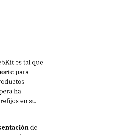
bKit es tal que
porte
para
roductos
pera ha
refijos en su
esentación
de