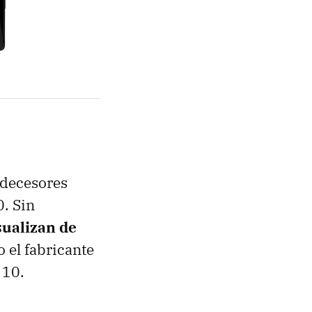
edecesores
0. Sin
sualizan de
 el fabricante
 10.