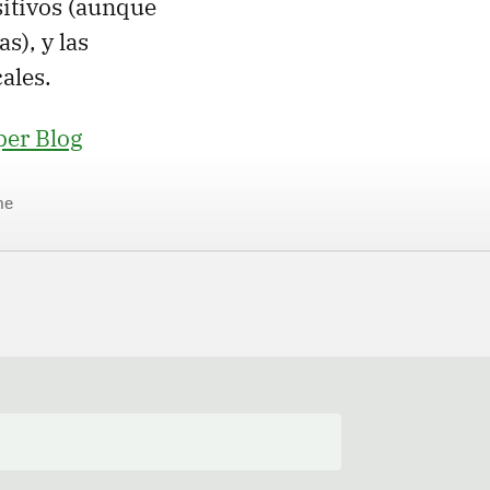
sitivos (aunque
s), y las
ales.
er Blog
ne