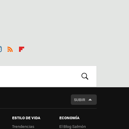
st
RSS
Flip
r
boa
m
rd
BUSCAR
SUBIR
ESTILO DE VIDA
ECONOMÍA
Trendencias
El Blog Salmón