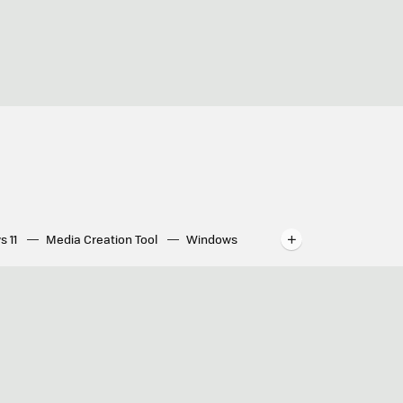
s 11
Media Creation Tool
Windows
indows
WhatsApp para ordenador