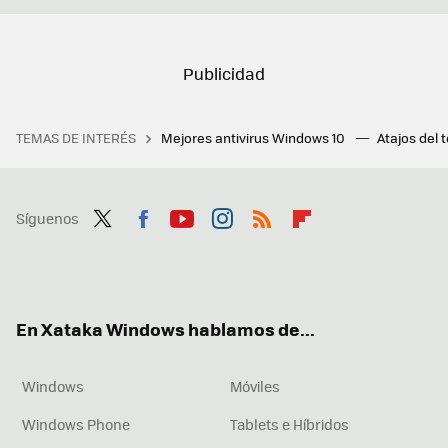
TEMAS DE INTERÉS
Mejores antivirus Windows 10
Atajos del 
Síguenos
Twit
Fac
You
Inst
RSS
Flip
ter
ebo
tub
agr
boa
ok
e
am
rd
En Xataka Windows hablamos de...
Windows
Móviles
Windows Phone
Tablets e Híbridos