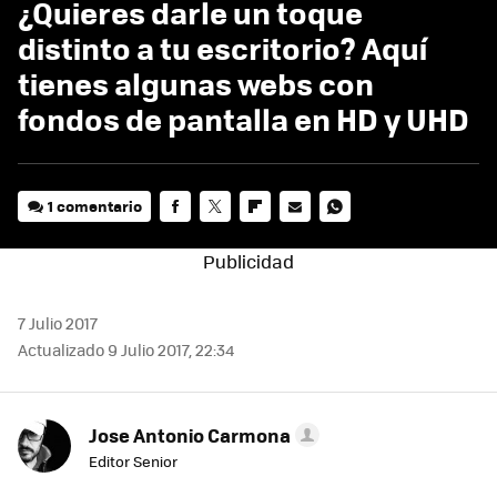
¿Quieres darle un toque
distinto a tu escritorio? Aquí
tienes algunas webs con
fondos de pantalla en HD y UHD
1 comentario
FACEBOOK
TWITTER
FLIPBOARD
E-
WHATSAPP
MAIL
7 Julio 2017
Actualizado 9 Julio 2017, 22:34
Jose Antonio Carmona
Editor Senior