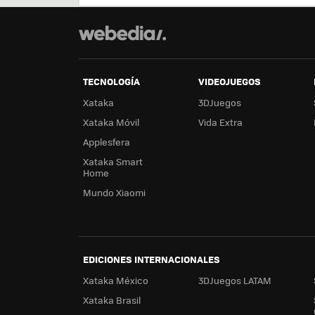
TECNOLOGÍA
VIDEOJUEGOS
Xataka
3DJuegos
Xataka Móvil
Vida Extra
Applesfera
Xataka Smart
Home
Mundo Xiaomi
EDICIONES INTERNACIONALES
Xataka México
3DJuegos LATAM
Xataka Brasil