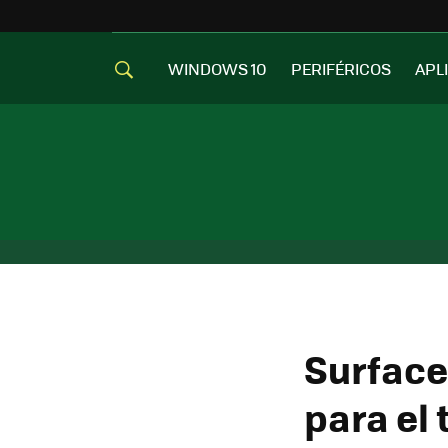
WINDOWS 10
PERIFÉRICOS
APL
Surface
para el 