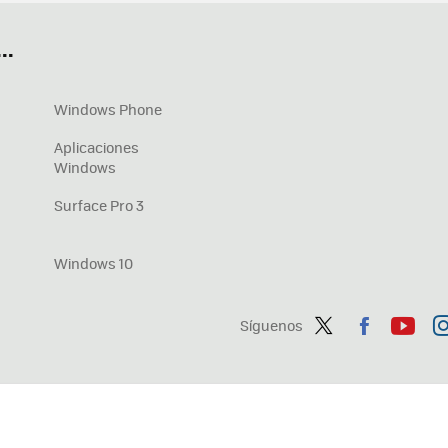
OneDrive
Nuevos Surface
..
Windows Phone
Aplicaciones
Windows
Surface Pro 3
Windows 10
Síguenos
Twit
Fac
You
In
ter
ebo
tub
ag
ok
e
a