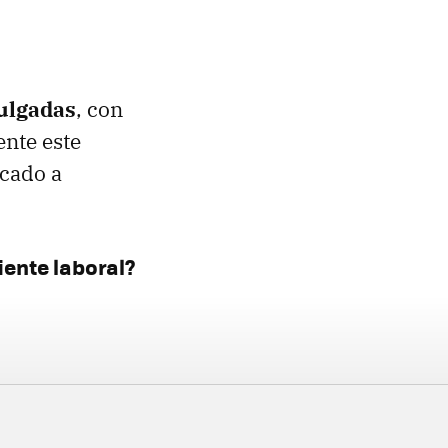
pulgadas
, con
ente este
ocado a
iente laboral?