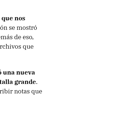
s que nos
ión se mostró
demás de eso,
archivos que
ó una nueva
talla grande
.
ribir notas que