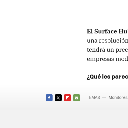
El Surface Hu
una resolución
tendrá un prec
empresas mod
¿Qué les parec
TEMAS
Monitores
FACEBOOK
TWITTER
FLIPBOARD
E-
MAIL