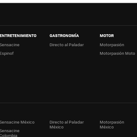
ENTRETENIMIENTO
GASTRONOMÍA
MOTOR
Sensacine
Directo al Paladar
Motorpasión
Espinof
Motorpasión Moto
Sensacine México
Directo al Paladar
Motorpasión
México
México
Sensacine
Colombia