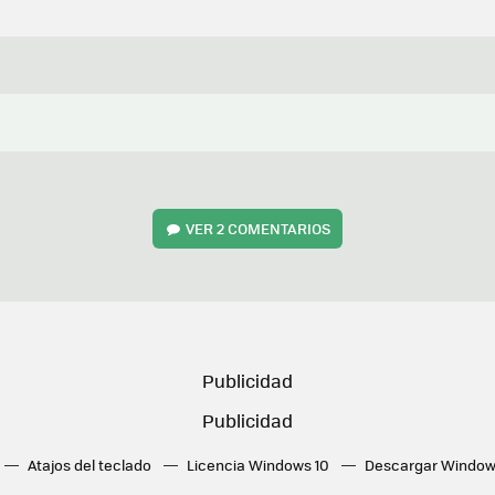
VER
2 COMENTARIOS
Atajos del teclado
Licencia Windows 10
Descargar Window
ué tarjeta gráfica tengo
Fórmulas Excel
DirectX
Fondos W