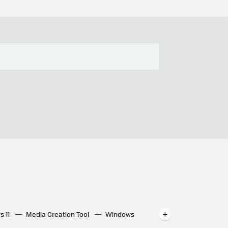
s 11
Media Creation Tool
Windows
indows
WhatsApp para ordenador