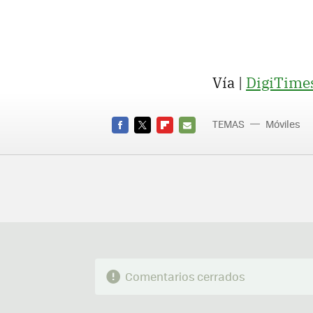
Vía |
DigiTime
TEMAS
Móviles
FACEBOOK
TWITTER
FLIPBOARD
E-
MAIL
Comentarios cerrados