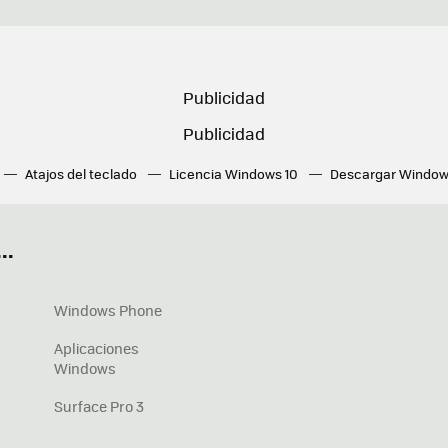
Atajos del teclado
Licencia Windows 10
Descargar Window
ué tarjeta gráfica tengo
Fórmulas Excel
DirectX
Fondos W
OneDrive
Nuevos Surface
..
Windows Phone
Aplicaciones
Windows
Surface Pro 3