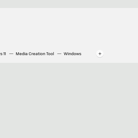
s 11
Media Creation Tool
Windows
indows
WhatsApp para ordenador