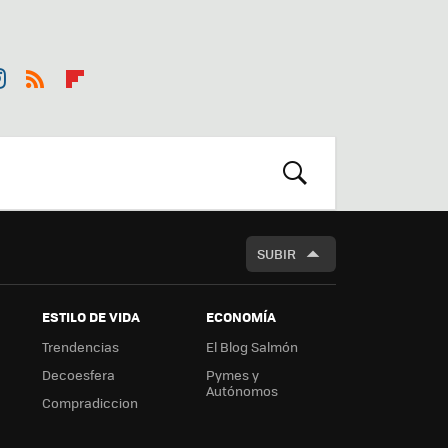
st
RSS
Flip
r
boa
m
rd
BUSCAR
SUBIR
ESTILO DE VIDA
ECONOMÍA
Trendencias
El Blog Salmón
Decoesfera
Pymes y
Autónomos
Compradiccion