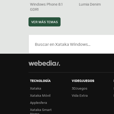
Windows Phone 8.1
Lumia Denim
GDR1
VER MÁS TEMAS
TECNOLOGÍA
VIDEOJUEGOS
Xataka
3DJuegos
Xataka Móvil
Vida Extra
Applesfera
Xataka Smart
Home