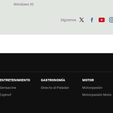
Windows 10
Síguenos
Twit
Fac
You
In
ter
ebo
tub
ag
ok
e
a
ENTRETENIMIENTO
GASTRONOMÍA
MOTOR
Sensacine
Directo al Paladar
Motorpasión
Espinof
Motorpasión Moto