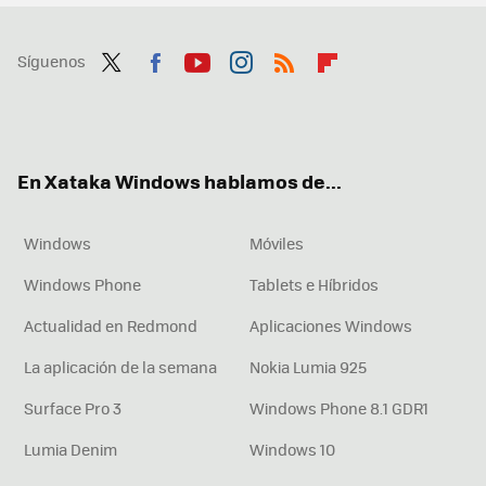
Síguenos
Twit
Fac
You
Inst
RSS
Flip
ter
ebo
tub
agr
boa
ok
e
am
rd
En Xataka Windows hablamos de...
Windows
Móviles
Windows Phone
Tablets e Híbridos
Actualidad en Redmond
Aplicaciones Windows
La aplicación de la semana
Nokia Lumia 925
Surface Pro 3
Windows Phone 8.1 GDR1
Lumia Denim
Windows 10