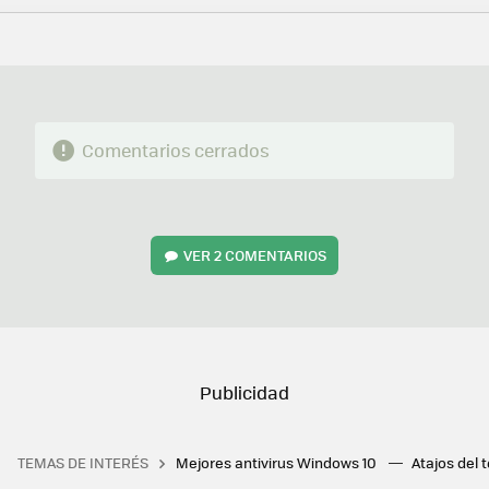
FACEBOOK
TWITTER
FLIPBOARD
E-
WHATSAPP
MAIL
Comentarios cerrados
VER
2 COMENTARIOS
TEMAS DE INTERÉS
Mejores antivirus Windows 10
Atajos del 