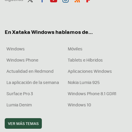
Twit
Fac
You
Inst
RSS
Flip
ter
ebo
tub
agr
boa
ok
e
am
rd
En Xataka Windows hablamos de...
Windows
Móviles
Windows Phone
Tablets e Híbridos
Actualidad en Redmond
Aplicaciones Windows
La aplicación de la semana
Nokia Lumia 925
Surface Pro 3
Windows Phone 8.1 GDR1
Lumia Denim
Windows 10
VER MÁS TEMAS