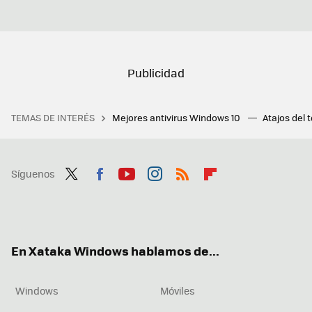
TEMAS DE INTERÉS
Mejores antivirus Windows 10
Atajos del 
Síguenos
Twit
Fac
You
Inst
RSS
Flip
ter
ebo
tub
agr
boa
ok
e
am
rd
En Xataka Windows hablamos de...
Windows
Móviles