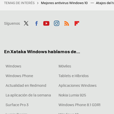
TEMAS DE INTERÉS
Mejores antivirus Windows 10
Atajos del 
Síguenos
Twit
Fac
You
Inst
RSS
Flip
ter
ebo
tub
agr
boa
ok
e
am
rd
En Xataka Windows hablamos de...
Windows
Móviles
Windows Phone
Tablets e Híbridos
Actualidad en Redmond
Aplicaciones Windows
La aplicación de la semana
Nokia Lumia 925
Surface Pro 3
Windows Phone 8.1 GDR1