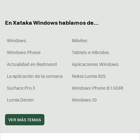
ter
ebo
tub
agr
boa
ok
e
am
rd
En Xataka Windows hablamos de...
Windows
Móviles
Windows Phone
Tablets e Híbridos
Actualidad en Redmond
Aplicaciones Windows
La aplicación de la semana
Nokia Lumia 925
Surface Pro 3
Windows Phone 8.1 GDR1
Lumia Denim
Windows 10
VER MÁS TEMAS