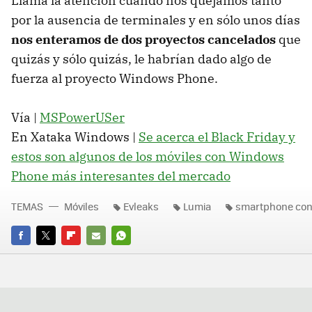
Llama la atención cuando nos quejamos tanto
por la ausencia de terminales y en sólo unos días
nos enteramos de dos proyectos cancelados
que
quizás y sólo quizás, le habrían dado algo de
fuerza al proyecto Windows Phone.
Vía |
MSPowerUSer
En Xataka Windows |
Se acerca el Black Friday y
estos son algunos de los móviles con Windows
Phone más interesantes del mercado
TEMAS
Móviles
Evleaks
Lumia
smartphone con
FACEBOOK
TWITTER
FLIPBOARD
E-
WHATSAPP
MAIL