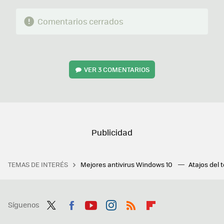
Comentarios cerrados
VER
3 COMENTARIOS
TEMAS DE INTERÉS
Mejores antivirus Windows 10
Atajos del 
Síguenos
Twit
Fac
You
Inst
RSS
Flip