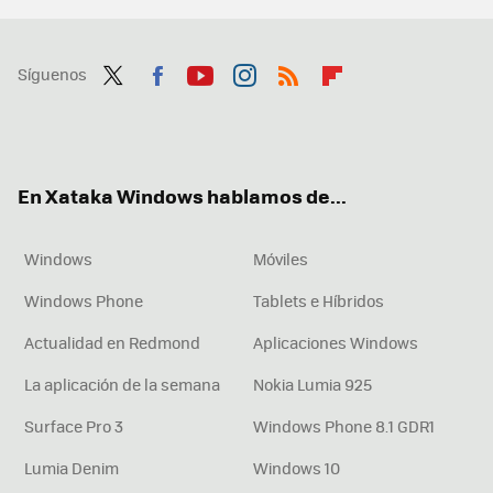
Síguenos
Twit
Fac
You
Inst
RSS
Flip
ter
ebo
tub
agr
boa
ok
e
am
rd
En Xataka Windows hablamos de...
Windows
Móviles
Windows Phone
Tablets e Híbridos
Actualidad en Redmond
Aplicaciones Windows
La aplicación de la semana
Nokia Lumia 925
Surface Pro 3
Windows Phone 8.1 GDR1
Lumia Denim
Windows 10