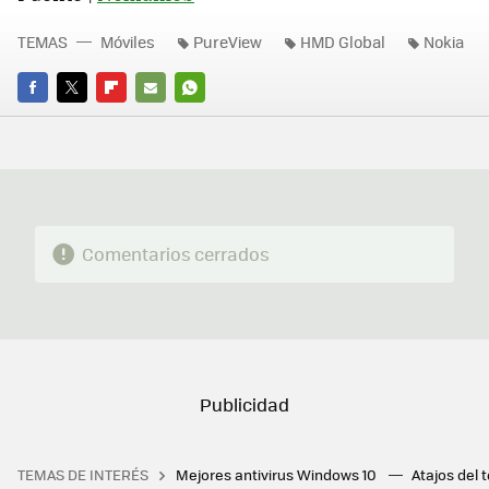
TEMAS
Móviles
PureView
HMD Global
Nokia
FACEBOOK
TWITTER
FLIPBOARD
E-
WHATSAPP
MAIL
Comentarios cerrados
TEMAS DE INTERÉS
Mejores antivirus Windows 10
Atajos del 