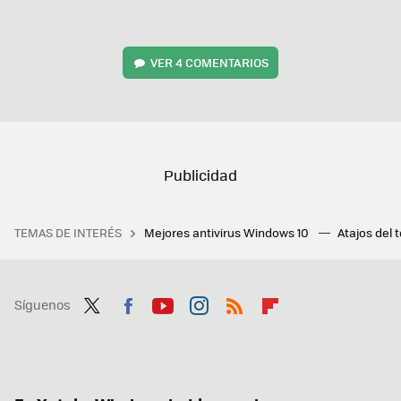
VER
4 COMENTARIOS
TEMAS DE INTERÉS
Mejores antivirus Windows 10
Atajos del 
Síguenos
Twit
Fac
You
Inst
RSS
Flip
ter
ebo
tub
agr
boa
ok
e
am
rd