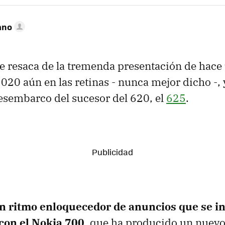
ano
e resaca de la tremenda presentación de hace
1020 aún en las retinas - nunca mejor dicho -, 
esembarco del sucesor del 620, el
625
.
n ritmo enloquecedor de anuncios que se in
 con el Nokia 700
, que ha producido un nuev