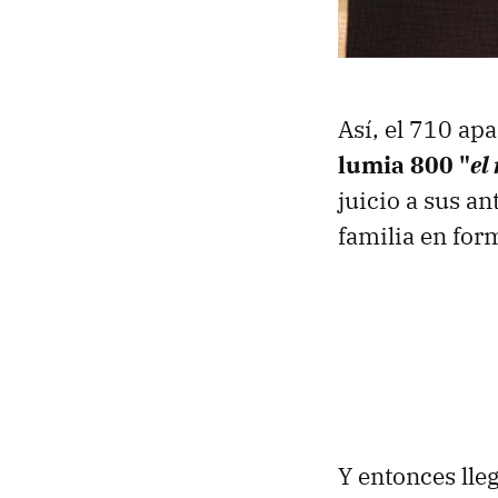
Así, el 710 ap
lumia 800 "
el
juicio a sus a
familia en for
Y entonces lle