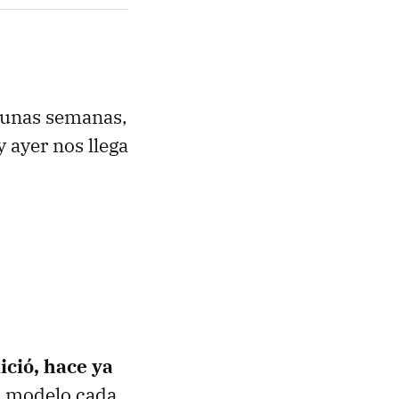
 unas semanas,
y ayer nos llega
ició, hace ya
o modelo cada