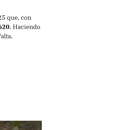
25 que, con
 620
. Haciendo
alta.