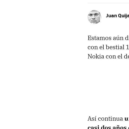
Juan Quij
Estamos aún d
con el bestial 
Nokia con el d
Así continua
u
casi dos años