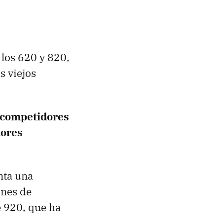
a los 620 y 820,
s viejos
competidores
dores
nta una
ones de
e 920, que ha