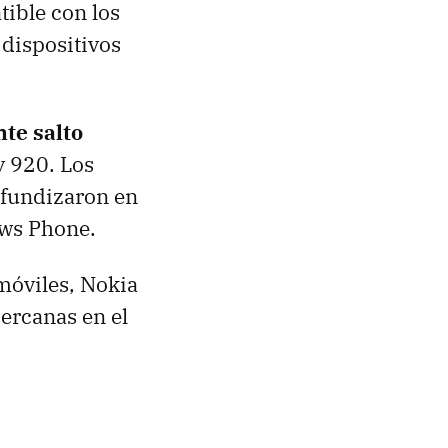
ible con los
dispositivos
te salto
y 920. Los
ofundizaron en
ows Phone.
móviles, Nokia
ercanas en el