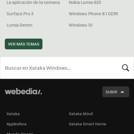
La aplicación de la semana
Nokia Lumia 925
Surface Pro 3
Windows Phone 8.1 GDR1
Lumia Denim
Windows 10
VER MÁS TEMAS
BUSCA
SUBIR
Xataka
Xataka Móvil
Applesfera
Xataka Smart Home
Mundo Xiaomi