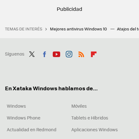
TEMAS DE INTERÉS
Mejores antivirus Windows 10
Atajos del 
Síguenos
Twit
Fac
You
Inst
RSS
Flip
ter
ebo
tub
agr
boa
ok
e
am
rd
En Xataka Windows hablamos de...
Windows
Móviles
Windows Phone
Tablets e Híbridos
Actualidad en Redmond
Aplicaciones Windows