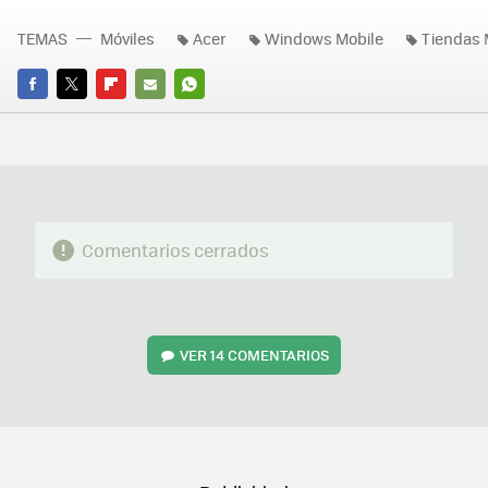
TEMAS
Móviles
Acer
Windows Mobile
Tiendas 
FACEBOOK
TWITTER
FLIPBOARD
E-
WHATSAPP
MAIL
Comentarios cerrados
VER
14 COMENTARIOS