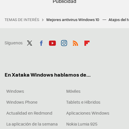
TEMAS DE INTERÉS
Mejores antivirus Windows 10
Atajos del 
Síguenos
Twit
Fac
You
Inst
RSS
Flip
ter
ebo
tub
agr
boa
ok
e
am
rd
En Xataka Windows hablamos de...
Windows
Móviles
Windows Phone
Tablets e Híbridos
Actualidad en Redmond
Aplicaciones Windows
La aplicación de la semana
Nokia Lumia 925