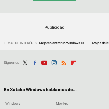
TEMAS DE INTERÉS
Mejores antivirus Windows 10
Atajos del 
Síguenos
Twit
Fac
You
Inst
RSS
Flip
ter
ebo
tub
agr
boa
ok
e
am
rd
En Xataka Windows hablamos de...
Windows
Móviles