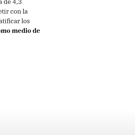
a de 4,3
tir con la
ificar los
como medio de