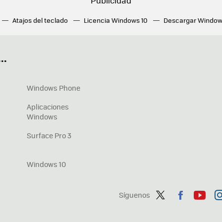
Atajos del teclado
Licencia Windows 10
Descargar Window
ué tarjeta gráfica tengo
Fórmulas Excel
DirectX
Fondos W
OneDrive
Nuevos Surface
..
Windows Phone
Aplicaciones
Windows
Surface Pro 3
Windows 10
Síguenos
Twit
Fac
You
In