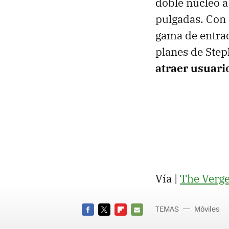
doble núcleo a
pulgadas. Con 
gama de entrad
planes de Ste
atraer usuario
Vía |
The Verg
TEMAS
Móviles
FACEBOOK
TWITTER
FLIPBOARD
E-