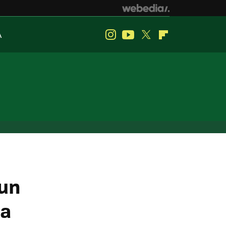
A
Instagram
Youtube
Twitter
Flipboard
 un
la