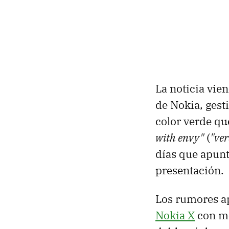
La noticia vie
de Nokia, gest
color verde qu
with envy"
(
"ver
días que apun
presentación.
Los rumores ap
Nokia X
con me