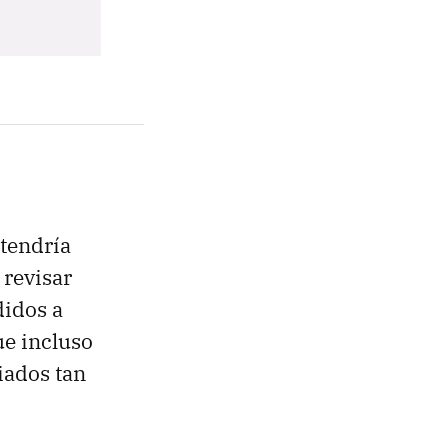
tendría
 revisar
didos a
ue incluso
iados tan