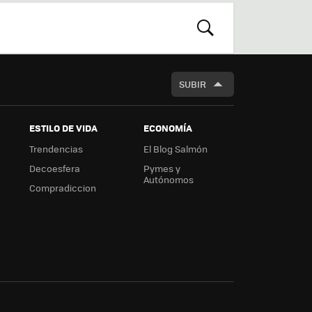
r
boa
m
rd
BUSCAR
SUBIR
ESTILO DE VIDA
ECONOMÍA
Trendencias
El Blog Salmón
Decoesfera
Pymes y
Autónomos
Compradiccion