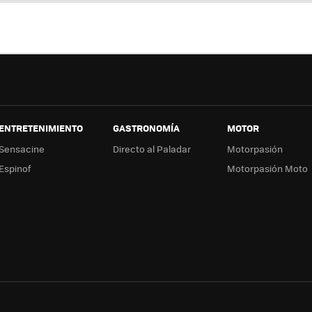
ter
ebo
tub
ag
ok
e
a
ENTRETENIMIENTO
GASTRONOMÍA
MOTOR
Sensacine
Directo al Paladar
Motorpasión
Espinof
Motorpasión Moto