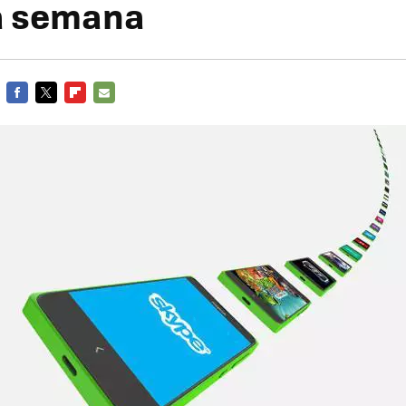
a semana
FACEBOOK
TWITTER
FLIPBOARD
E-
MAIL