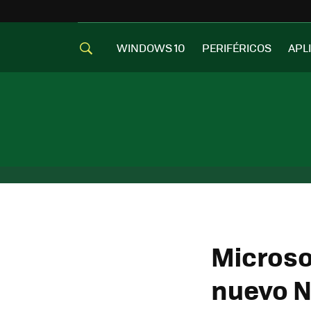
WINDOWS 10
PERIFÉRICOS
APL
Microso
nuevo N