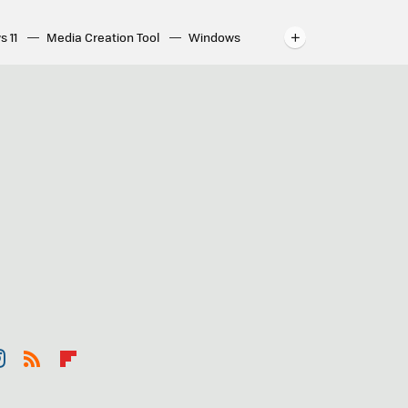
s 11
Media Creation Tool
Windows
indows
WhatsApp para ordenador
st
RSS
Flip