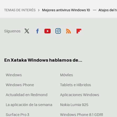
TEMAS DE INTERÉS
Mejores antivirus Windows 10
Atajos del 
Síguenos
Twit
Fac
You
Inst
RSS
Flip
ter
ebo
tub
agr
boa
ok
e
am
rd
En Xataka Windows hablamos de...
Windows
Móviles
Windows Phone
Tablets e Híbridos
Actualidad en Redmond
Aplicaciones Windows
La aplicación de la semana
Nokia Lumia 925
Surface Pro 3
Windows Phone 8.1 GDR1