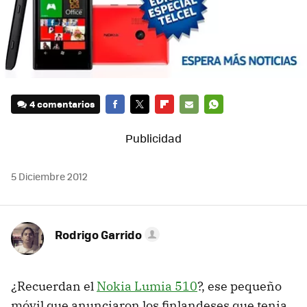
4 comentarios
FACEBOOK
TWITTER
FLIPBOARD
E-
WHATSAPP
MAIL
5 Diciembre 2012
Rodrigo Garrido
¿Recuerdan el
Nokia Lumia 510
?, ese pequeño
móvil que anunciaron los finlandeses que tenia