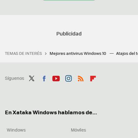
TEMAS DE INTERÉS
Mejores antivirus Windows 10
Atajos del 
Síguenos
Twit
Fac
You
Inst
RSS
Flip
ter
ebo
tub
agr
boa
ok
e
am
rd
En Xataka Windows hablamos de...
Windows
Móviles