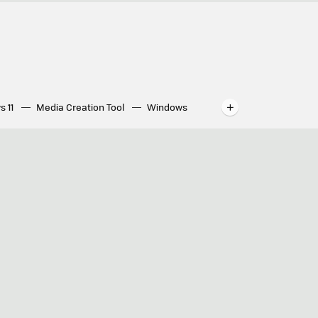
s 11
Media Creation Tool
Windows
indows
WhatsApp para ordenador