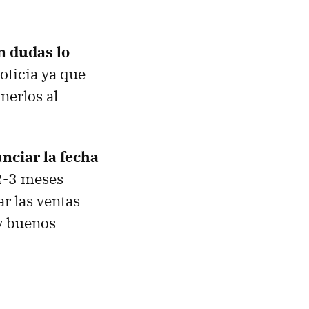
n dudas lo
oticia ya que
nerlos al
nciar la fecha
2-3 meses
r las ventas
y buenos