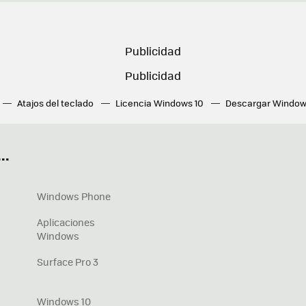
Atajos del teclado
Licencia Windows 10
Descargar Window
ué tarjeta gráfica tengo
Fórmulas Excel
DirectX
Fondos W
OneDrive
Nuevos Surface
..
Windows Phone
Aplicaciones
Windows
Surface Pro 3
Windows 10