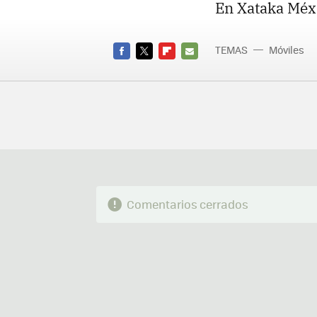
En Xataka Méx
TEMAS
Móviles
FACEBOOK
TWITTER
FLIPBOARD
E-
MAIL
Comentarios cerrados