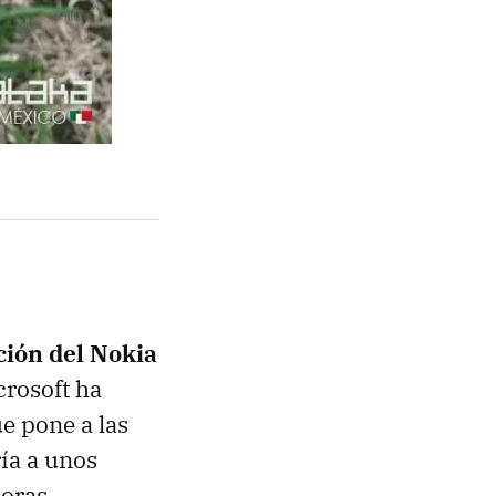
ción del Nokia
crosoft ha
e pone a las
ía a unos
doras