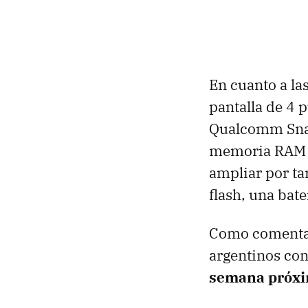
En cuanto a la
pantalla de 4 
Qualcomm Snap
memoria RAM d
ampliar por ta
flash, una ba
Como comentam
argentinos con
semana próx