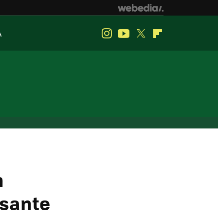
A
Instagram
Youtube
Twitter
Flipboard
n
esante