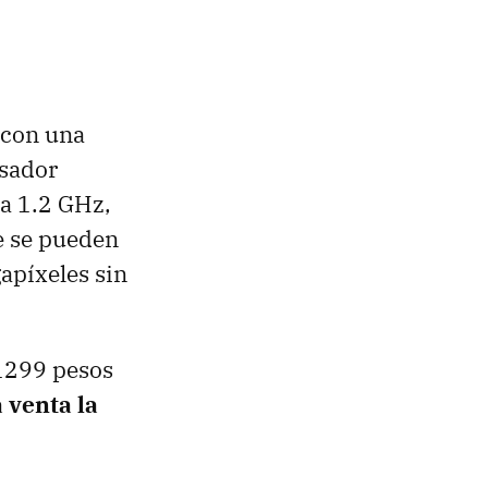
 con una
esador
a 1.2 GHz,
e se pueden
apíxeles sin
1299 pesos
a venta la