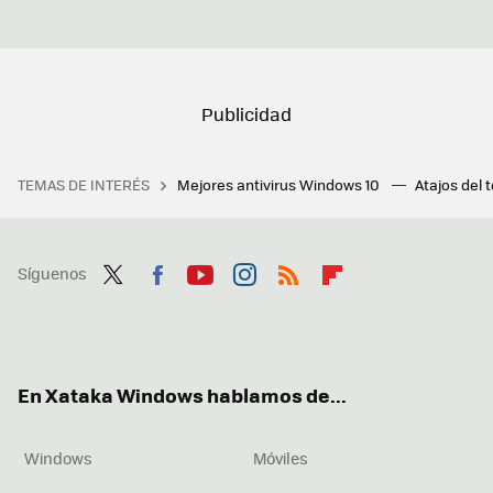
TEMAS DE INTERÉS
Mejores antivirus Windows 10
Atajos del 
Síguenos
Twit
Fac
You
Inst
RSS
Flip
ter
ebo
tub
agr
boa
ok
e
am
rd
En Xataka Windows hablamos de...
Windows
Móviles