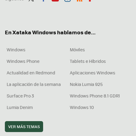
Twit
Fac
You
Inst
RSS
Flip
ter
ebo
tub
agr
boa
ok
e
am
rd
En Xataka Windows hablamos de...
Windows
Móviles
Windows Phone
Tablets e Híbridos
Actualidad en Redmond
Aplicaciones Windows
La aplicación de la semana
Nokia Lumia 925
Surface Pro 3
Windows Phone 8.1 GDR1
Lumia Denim
Windows 10
VER MÁS TEMAS