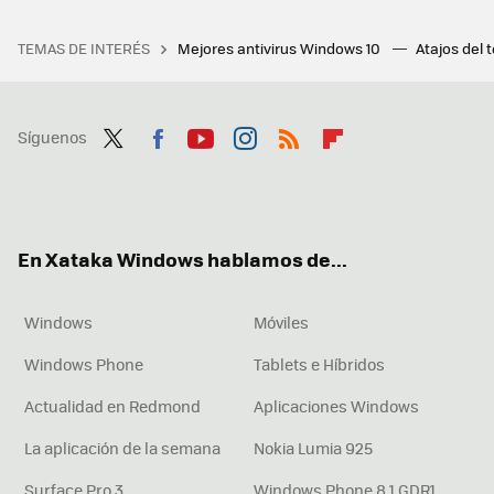
TEMAS DE INTERÉS
Mejores antivirus Windows 10
Atajos del 
Síguenos
Twit
Fac
You
Inst
RSS
Flip
ter
ebo
tub
agr
boa
ok
e
am
rd
En Xataka Windows hablamos de...
Windows
Móviles
Windows Phone
Tablets e Híbridos
Actualidad en Redmond
Aplicaciones Windows
La aplicación de la semana
Nokia Lumia 925
Surface Pro 3
Windows Phone 8.1 GDR1