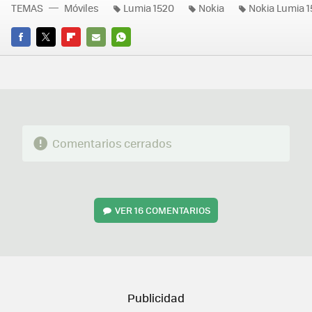
TEMAS
Móviles
Lumia 1520
Nokia
Nokia Lumia 
FACEBOOK
TWITTER
FLIPBOARD
E-
WHATSAPP
MAIL
Comentarios cerrados
VER
16 COMENTARIOS