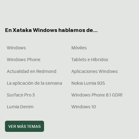
Twit
Fac
You
Inst
RSS
Flip
ter
ebo
tub
agr
boa
ok
e
am
rd
En Xataka Windows hablamos de...
Windows
Móviles
Windows Phone
Tablets e Híbridos
Actualidad en Redmond
Aplicaciones Windows
La aplicación de la semana
Nokia Lumia 925
Surface Pro 3
Windows Phone 8.1 GDR1
Lumia Denim
Windows 10
VER MÁS TEMAS