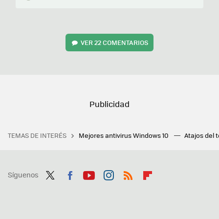
VER
22 COMENTARIOS
TEMAS DE INTERÉS
Mejores antivirus Windows 10
Atajos del 
Síguenos
Twit
Fac
You
Inst
RSS
Flip
ter
ebo
tub
agr
boa