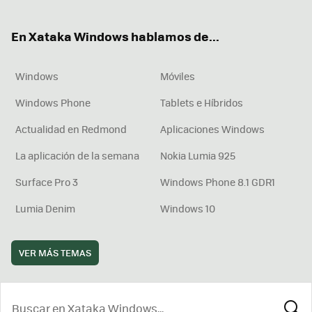
ter
ebo
tub
agr
boa
ok
e
am
rd
En Xataka Windows hablamos de...
Windows
Móviles
Windows Phone
Tablets e Híbridos
Actualidad en Redmond
Aplicaciones Windows
La aplicación de la semana
Nokia Lumia 925
Surface Pro 3
Windows Phone 8.1 GDR1
Lumia Denim
Windows 10
VER MÁS TEMAS