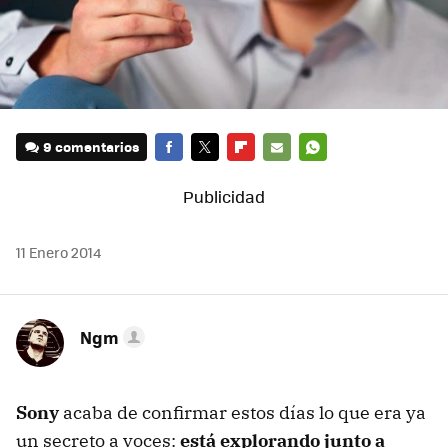
9 comentarios
FACEBOOK
TWITTER
FLIPBOARD
E-
WHATSAPP
MAIL
11 Enero 2014
Ngm
Sony
acaba de confirmar estos días lo que era ya
un secreto a voces:
está explorando junto a