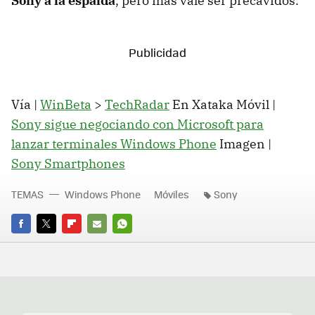
Sony a la espalda
, pero más vale ser precavidos.
Vía |
WinBeta
>
TechRadar
En Xataka Móvil |
Sony sigue negociando con Microsoft para
lanzar terminales Windows Phone
Imagen |
Sony Smartphones
TEMAS
Windows Phone
Móviles
Sony
FACEBOOK
TWITTER
FLIPBOARD
E-
WHATSAPP
MAIL