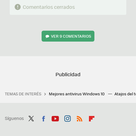
Comentarios cerrados
VER
9 COMENTARIOS
TEMAS DE INTERÉS
Mejores antivirus Windows 10
Atajos del 
Síguenos
Twit
Fac
You
Inst
RSS
Flip