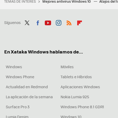
TEMAS DE INTERÉS
Mejores antivirus Windows 10
Atajos del 
Síguenos
Twit
Fac
You
Inst
RSS
Flip
ter
ebo
tub
agr
boa
ok
e
am
rd
En Xataka Windows hablamos de...
Windows
Móviles
Windows Phone
Tablets e Híbridos
Actualidad en Redmond
Aplicaciones Windows
La aplicación de la semana
Nokia Lumia 925
Surface Pro 3
Windows Phone 8.1 GDR1
Lumia Denim
Windows 10