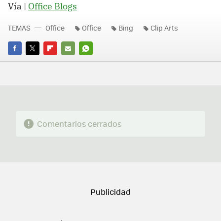
Vía |
Office Blogs
TEMAS
Office
Office
Bing
Clip Arts
FACEBOOK
TWITTER
FLIPBOARD
E-
WHATSAPP
MAIL
Comentarios cerrados