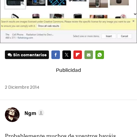
Sin comentarios
FACEBOOK
TWITTER
FLIPBOARD
E-
WHATSAPP
MAIL
2 Diciembre 2014
Ngm
Probablemente muchos de vosotros hayáis