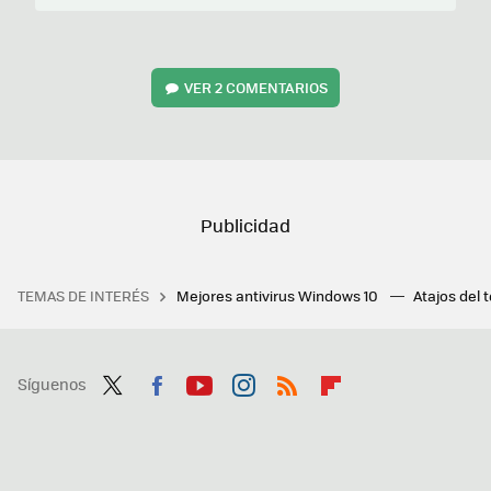
VER
2 COMENTARIOS
TEMAS DE INTERÉS
Mejores antivirus Windows 10
Atajos del 
Síguenos
Twit
Fac
You
Inst
RSS
Flip
ter
ebo
tub
agr
boa
ok
e
am
rd