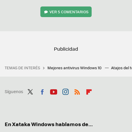
VER
5 COMENTARIOS
TEMAS DE INTERÉS
Mejores antivirus Windows 10
Atajos del 
Síguenos
Twit
Fac
You
Inst
RSS
Flip
ter
ebo
tub
agr
boa
ok
e
am
rd
En Xataka Windows hablamos de...