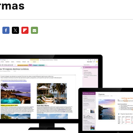
ormas
FACEBOOK
TWITTER
FLIPBOARD
E-
MAIL