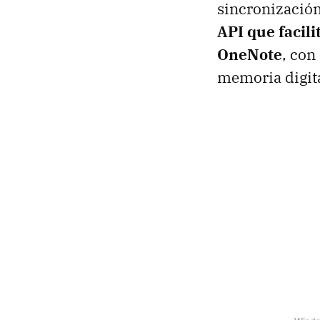
sincronización
API que facili
OneNote
, con
memoria digita