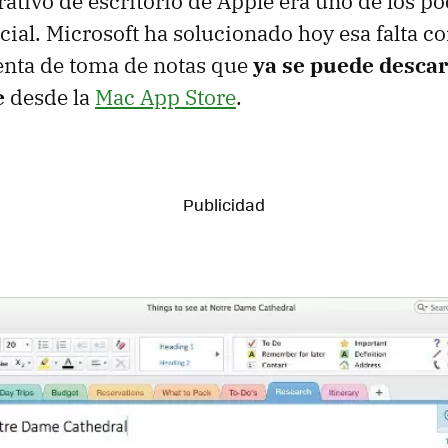
ativo de escritorio de Apple era uno de los po
cial. Microsoft ha solucionado hoy esa falta c
enta de toma de notas que
ya se puede desca
e
desde la
Mac App Store
.