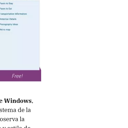
 de Windows
,
istema de la
oserva la