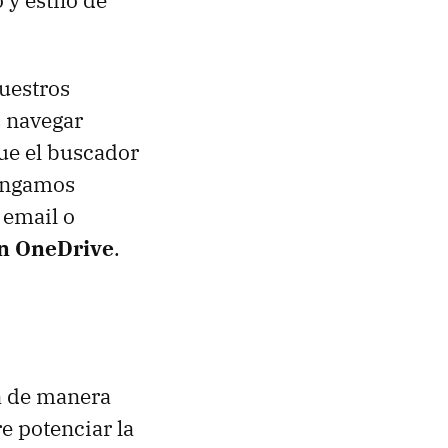
 y estilo de
uestros
s navegar
que el buscador
tengamos
 email o
on OneDrive
.
a de manera
e potenciar la