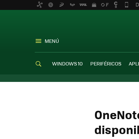
MENÚ
WINDOWS 10
PERIFÉRICOS
APL
OneNote
disponib