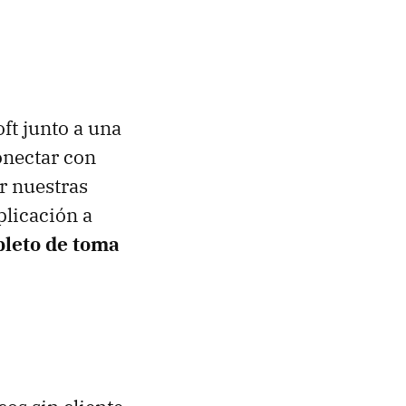
ft junto a una
onectar con
ir nuestras
plicación a
pleto de toma