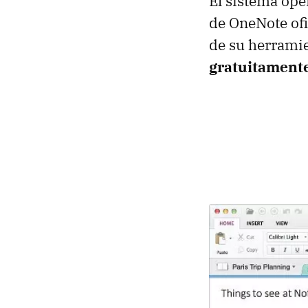
El sistema oper
de OneNote ofi
de su herrami
gratuitament