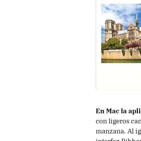
En Mac la apl
con ligeros ca
manzana. Al ig