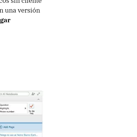
cos sin cliente
on una versión
rgar