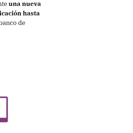
nte
una nueva
licación hasta
 banco de