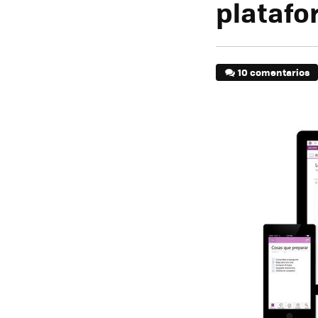
plataf
10 comentarios