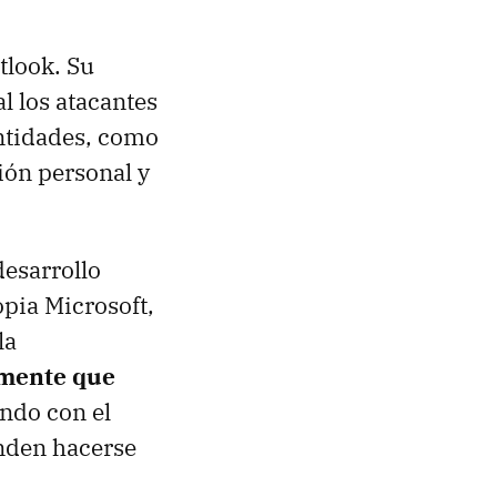
tlook. Su
al los atacantes
entidades, como
ión personal y
desarrollo
pia Microsoft,
la
ilmente que
ndo con el
enden hacerse