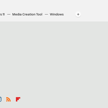
s 11
Media Creation Tool
Windows
indows
WhatsApp para ordenador
st
RSS
Flip