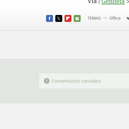
Vía |
Genbeta
TEMAS
Office
FACEBOOK
TWITTER
FLIPBOARD
E-
MAIL
Comentarios cerrados