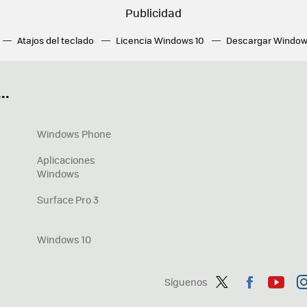
Atajos del teclado
Licencia Windows 10
Descargar Window
ué tarjeta gráfica tengo
Fórmulas Excel
DirectX
Fondos W
OneDrive
Nuevos Surface
..
Windows Phone
Aplicaciones
Windows
Surface Pro 3
Windows 10
Síguenos
Twit
Fac
You
In