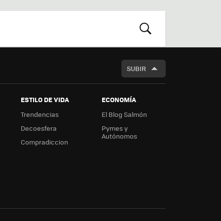
r
boa
m
rd
BUSCAR
SUBIR
ESTILO DE VIDA
ECONOMÍA
Trendencias
El Blog Salmón
Decoesfera
Pymes y
Autónomos
Compradiccion