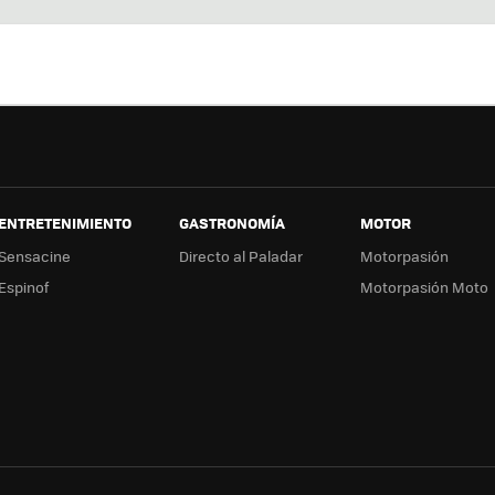
ter
ebo
tub
ag
ok
e
a
ENTRETENIMIENTO
GASTRONOMÍA
MOTOR
Sensacine
Directo al Paladar
Motorpasión
Espinof
Motorpasión Moto