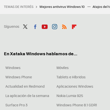
TEMAS DE INTERÉS
Mejores antivirus Windows 10
Atajos del 
Síguenos
Twit
Fac
You
Inst
RSS
Flip
ter
ebo
tub
agr
boa
ok
e
am
rd
En Xataka Windows hablamos de...
Windows
Móviles
Windows Phone
Tablets e Híbridos
Actualidad en Redmond
Aplicaciones Windows
La aplicación de la semana
Nokia Lumia 925
Surface Pro 3
Windows Phone 8.1 GDR1