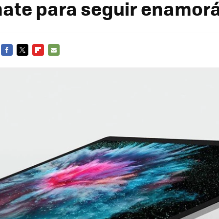
ate para seguir enamo
FACEBOOK
TWITTER
FLIPBOARD
E-
MAIL