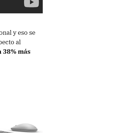
onal y eso se
pecto al
un 38% más