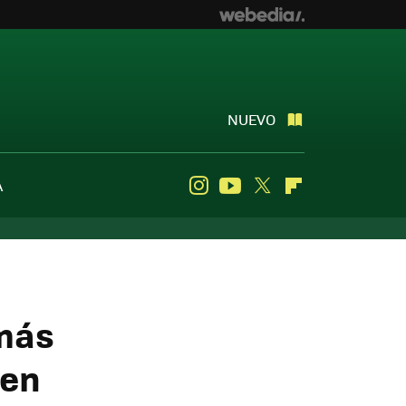
NUEVO
A
Instagram
Youtube
Twitter
Flipboard
 más
 en