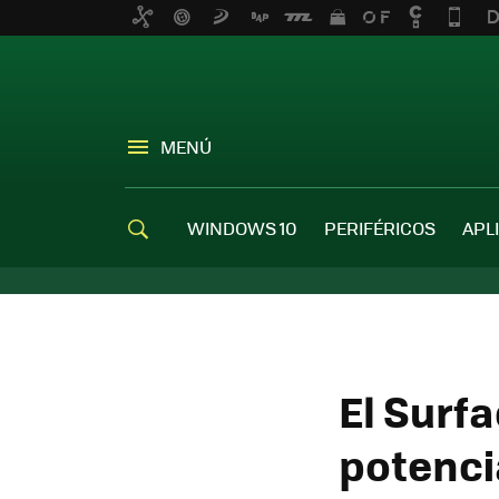
MENÚ
WINDOWS 10
PERIFÉRICOS
APL
El Surf
potenci