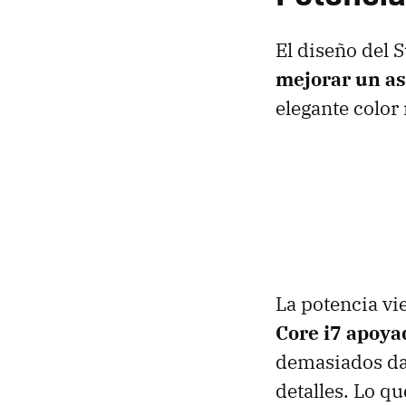
El diseño del 
mejorar un as
elegante color 
La potencia vi
Core i7 apoy
demasiados dat
detalles. Lo q