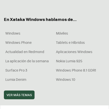
ter
ebo
tub
agr
boa
ok
e
am
rd
En Xataka Windows hablamos de...
Windows
Móviles
Windows Phone
Tablets e Híbridos
Actualidad en Redmond
Aplicaciones Windows
La aplicación de la semana
Nokia Lumia 925
Surface Pro 3
Windows Phone 8.1 GDR1
Lumia Denim
Windows 10
VER MÁS TEMAS