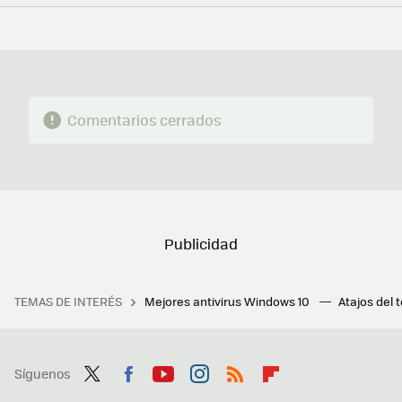
FACEBOOK
TWITTER
FLIPBOARD
E-
WHATSAPP
MAIL
Comentarios cerrados
TEMAS DE INTERÉS
Mejores antivirus Windows 10
Atajos del 
Síguenos
Twit
Fac
You
Inst
RSS
Flip