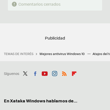
Comentarios cerrados
TEMAS DE INTERÉS
Mejores antivirus Windows 10
Atajos del 
Síguenos
Twit
Fac
You
Inst
RSS
Flip
ter
ebo
tub
agr
boa
ok
e
am
rd
En Xataka Windows hablamos de...