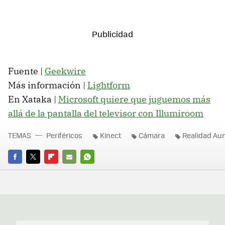
Fuente |
Geekwire
Más información |
Lightform
En Xataka |
Microsoft quiere que juguemos más
allá de la pantalla del televisor con Illumiroom
TEMAS
Periféricos
Kinect
Cámara
Realidad Au
FACEBOOK
TWITTER
FLIPBOARD
E-
WHATSAPP
MAIL