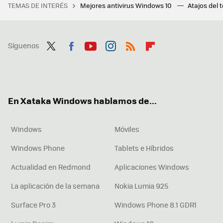
TEMAS DE INTERÉS
Mejores antivirus Windows 10
Atajos del 
Síguenos
Twit
Fac
You
Inst
RSS
Flip
ter
ebo
tub
agr
boa
ok
e
am
rd
En Xataka Windows hablamos de...
Windows
Móviles
Windows Phone
Tablets e Híbridos
Actualidad en Redmond
Aplicaciones Windows
La aplicación de la semana
Nokia Lumia 925
Surface Pro 3
Windows Phone 8.1 GDR1