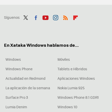
Síguenos
Twit
Fac
You
Inst
RSS
Flip
ter
ebo
tub
agr
boa
ok
e
am
rd
En Xataka Windows hablamos de...
Windows
Móviles
Windows Phone
Tablets e Híbridos
Actualidad en Redmond
Aplicaciones Windows
La aplicación de la semana
Nokia Lumia 925
Surface Pro 3
Windows Phone 8.1 GDR1
Lumia Denim
Windows 10