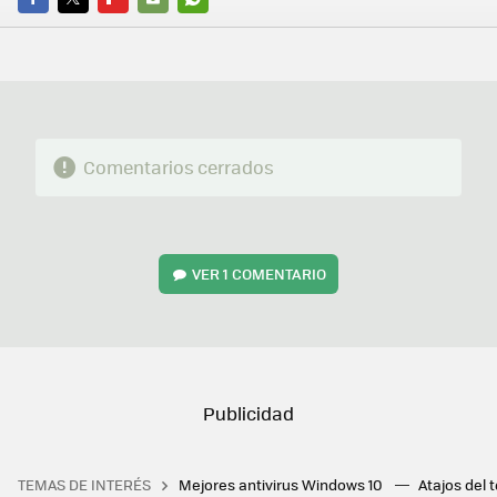
FACEBOOK
TWITTER
FLIPBOARD
E-
WHATSAPP
MAIL
Comentarios cerrados
VER
1 COMENTARIO
TEMAS DE INTERÉS
Mejores antivirus Windows 10
Atajos del 