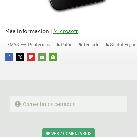
Más Información |
Microsoft
TEMAS
Periféricos
Ratón
Teclado
Sculpt Ergo
FACEBOOK
TWITTER
FLIPBOARD
E-
WHATSAPP
MAIL
Comentarios cerrados
VER
7 COMENTARIOS