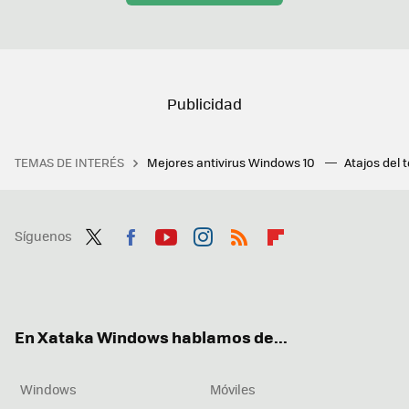
TEMAS DE INTERÉS
Mejores antivirus Windows 10
Atajos del 
Síguenos
Twit
Fac
You
Inst
RSS
Flip
ter
ebo
tub
agr
boa
ok
e
am
rd
En Xataka Windows hablamos de...
Windows
Móviles