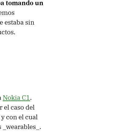
aba tomando un
eemos
 estaba sin
ctos.
a
Nokia C1
.
 el caso del
y con el cual
s _wearables_.