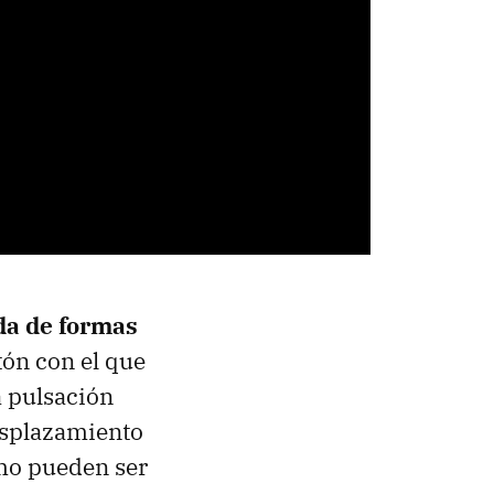
da de formas
tón con el que
a pulsación
esplazamiento
omo pueden ser