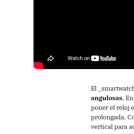
El _smartwatc
angulosas
. En
poner el reloj
prolongada. Co
vertical para 