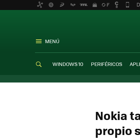
MENÚ
WINDOWS 10
PERIFÉRICOS
APL
Nokia t
propio 