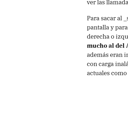
ver las llamad
Para sacar al 
pantalla y para
derecha o izqu
mucho al del
además eran i
con carga inal
actuales como 