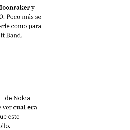
 Moonraker
y
20. Poco más se
marle como para
ft Band.
h_ de Nokia
e ver
cual era
ue este
llo.