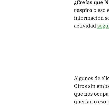
¿Creías que N
respiro
o eso 
información s
actividad
segu
Algunos de ello
Otros sin emba
que nos ocupa
querían o eso 