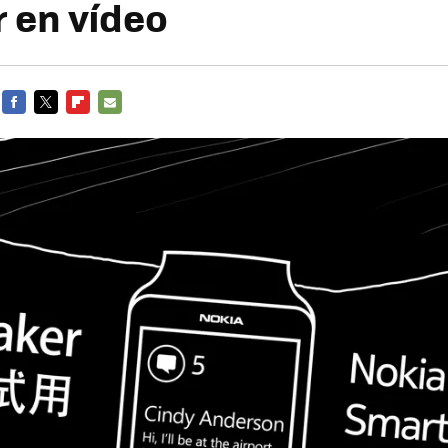
 en vídeo
FACEBOOK
TWITTER
FLIPBOARD
E-
MAIL