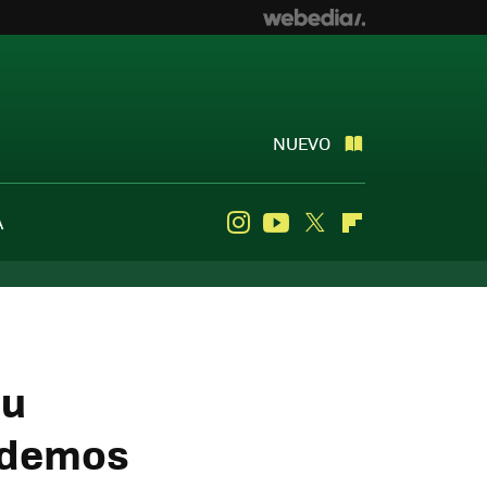
NUEVO
A
Instagram
Youtube
Twitter
Flipboard
su
podemos