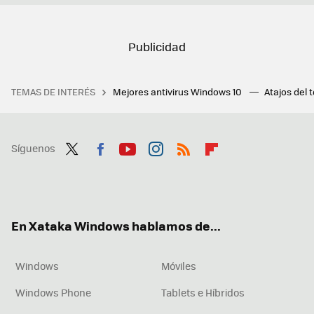
TEMAS DE INTERÉS
Mejores antivirus Windows 10
Atajos del 
Síguenos
Twit
Fac
You
Inst
RSS
Flip
ter
ebo
tub
agr
boa
ok
e
am
rd
En Xataka Windows hablamos de...
Windows
Móviles
Windows Phone
Tablets e Híbridos