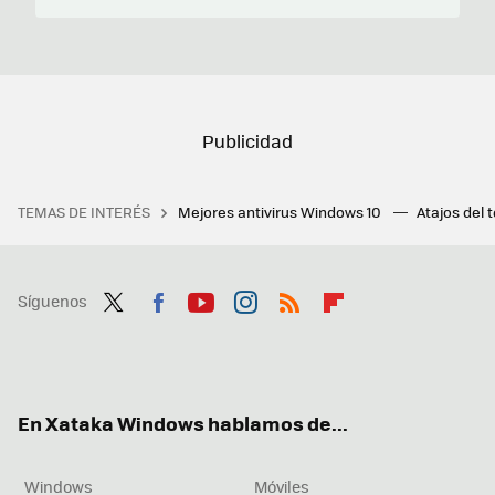
TEMAS DE INTERÉS
Mejores antivirus Windows 10
Atajos del 
Síguenos
Twit
Fac
You
Inst
RSS
Flip
ter
ebo
tub
agr
boa
ok
e
am
rd
En Xataka Windows hablamos de...
Windows
Móviles